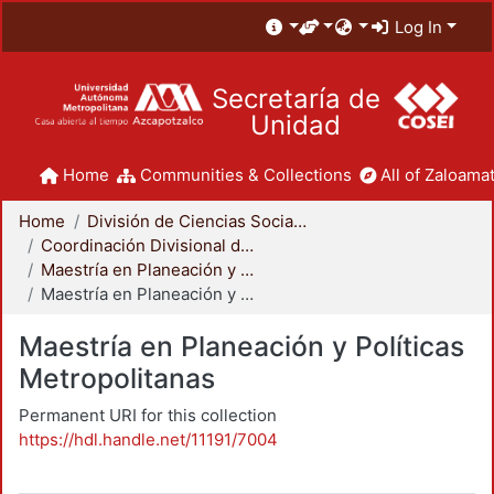
Log In
Secretaría de
Unidad
Home
Communities & Collections
All of Zaloamat
Home
División de Ciencias Sociales y Humanidades
Coordinación Divisional de Posgrado
Maestría en Planeación y Políticas Metropolitanas
Maestría en Planeación y Políticas Metropolitanas
Maestría en Planeación y Políticas
Metropolitanas
Permanent URI for this collection
https://hdl.handle.net/11191/7004