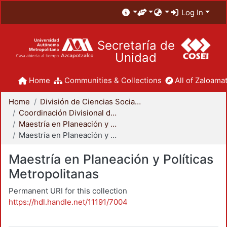
Log In
Secretaría de
Unidad
Home
Communities & Collections
All of Zaloamat
Home
División de Ciencias Sociales y Humanidades
Coordinación Divisional de Posgrado
Maestría en Planeación y Políticas Metropolitanas
Maestría en Planeación y Políticas Metropolitanas
Maestría en Planeación y Políticas
Metropolitanas
Permanent URI for this collection
https://hdl.handle.net/11191/7004