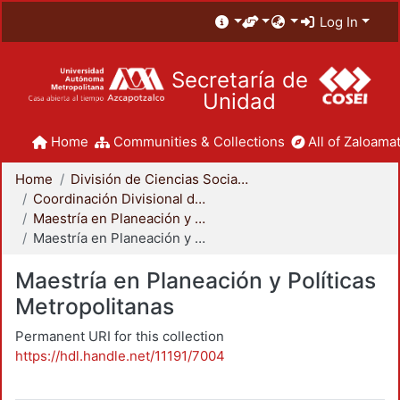
Log In
Secretaría de
Unidad
Home
Communities & Collections
All of Zaloamat
Home
División de Ciencias Sociales y Humanidades
Coordinación Divisional de Posgrado
Maestría en Planeación y Políticas Metropolitanas
Maestría en Planeación y Políticas Metropolitanas
Maestría en Planeación y Políticas
Metropolitanas
Permanent URI for this collection
https://hdl.handle.net/11191/7004