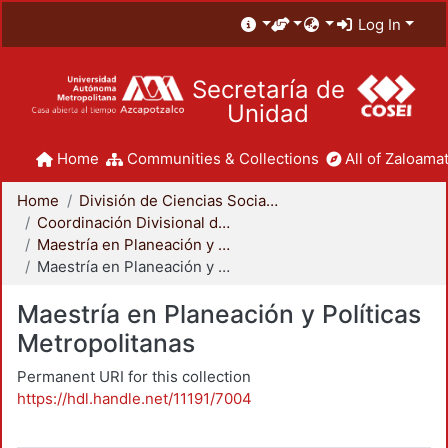
Log In
Secretaría de
Unidad
Home
Communities & Collections
All of Zaloamat
Home
División de Ciencias Sociales y Humanidades
Coordinación Divisional de Posgrado
Maestría en Planeación y Políticas Metropolitanas
Maestría en Planeación y Políticas Metropolitanas
Maestría en Planeación y Políticas
Metropolitanas
Permanent URI for this collection
https://hdl.handle.net/11191/7004