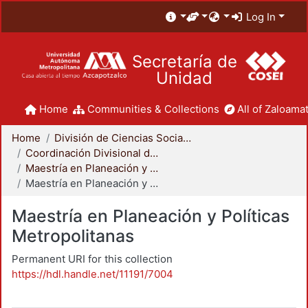
Log In
Secretaría de
Unidad
Home
Communities & Collections
All of Zaloamat
Home
División de Ciencias Sociales y Humanidades
Coordinación Divisional de Posgrado
Maestría en Planeación y Políticas Metropolitanas
Maestría en Planeación y Políticas Metropolitanas
Maestría en Planeación y Políticas
Metropolitanas
Permanent URI for this collection
https://hdl.handle.net/11191/7004