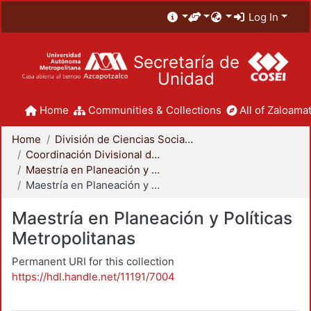
Log In
Secretaría de
Unidad
Home
Communities & Collections
All of Zaloamat
Home
División de Ciencias Sociales y Humanidades
Coordinación Divisional de Posgrado
Maestría en Planeación y Políticas Metropolitanas
Maestría en Planeación y Políticas Metropolitanas
Maestría en Planeación y Políticas
Metropolitanas
Permanent URI for this collection
https://hdl.handle.net/11191/7004