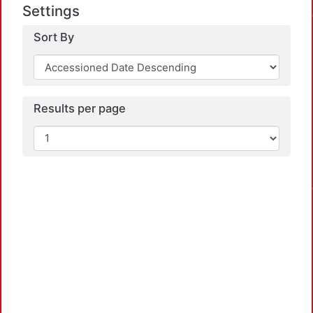
Loa
Settings
Sort By
Results per page
Loa