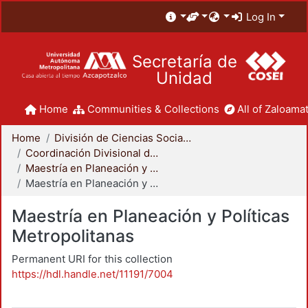
Log In
Secretaría de
Unidad
Home
Communities & Collections
All of Zaloamat
Home
División de Ciencias Sociales y Humanidades
Coordinación Divisional de Posgrado
Maestría en Planeación y Políticas Metropolitanas
Maestría en Planeación y Políticas Metropolitanas
Maestría en Planeación y Políticas
Metropolitanas
Permanent URI for this collection
https://hdl.handle.net/11191/7004