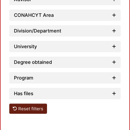
Loa
CONAHCYT Area
Division/Department
University
Loa
Degree obtained
Program
Has files
Reset filters