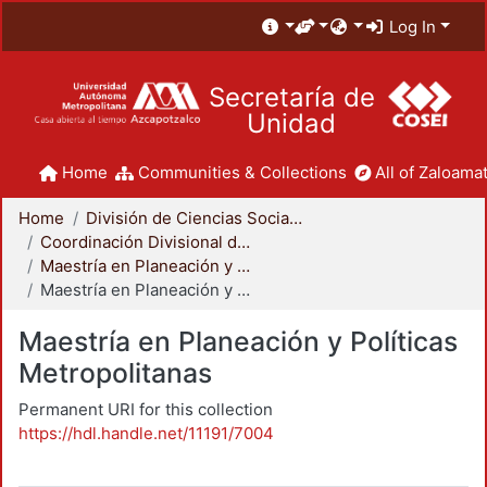
Log In
Secretaría de
Unidad
Home
Communities & Collections
All of Zaloamat
Home
División de Ciencias Sociales y Humanidades
Coordinación Divisional de Posgrado
Maestría en Planeación y Políticas Metropolitanas
Maestría en Planeación y Políticas Metropolitanas
Maestría en Planeación y Políticas
Metropolitanas
Permanent URI for this collection
https://hdl.handle.net/11191/7004