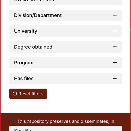
Division/Department
Loadi
University
Degree obtained
Program
Has files
Reset filters
Settings
This repository preserves and disseminates, in
unrestricted open access, the teaching and research
Sort By