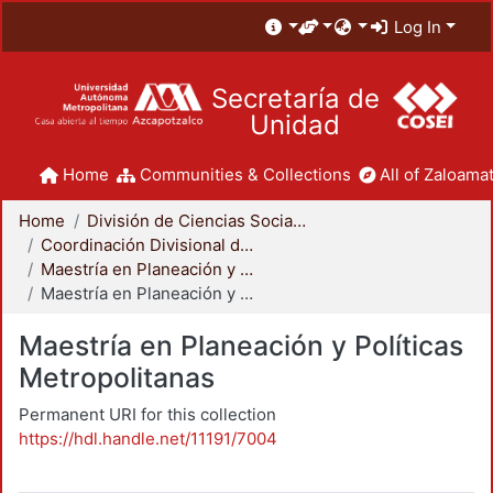
Log In
Secretaría de
Unidad
Home
Communities & Collections
All of Zaloamat
Home
División de Ciencias Sociales y Humanidades
Coordinación Divisional de Posgrado
Maestría en Planeación y Políticas Metropolitanas
Maestría en Planeación y Políticas Metropolitanas
Maestría en Planeación y Políticas
Metropolitanas
Permanent URI for this collection
https://hdl.handle.net/11191/7004