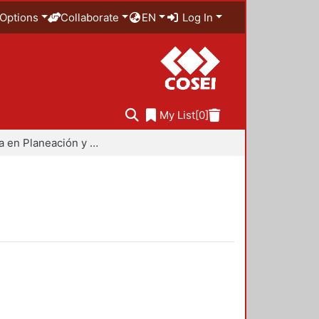
Options
Collaborate
EN
Log In
My List
[0]
Maestría en Planeación y Políticas Metropolitanas