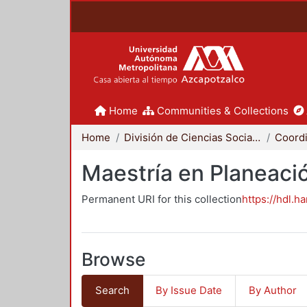
Home
Communities & Collections
Home
División de Ciencias Sociales y Humanidades
Maestría en Planeació
Permanent URI for this collection
https://hdl.h
Browse
Search
By Issue Date
By Author