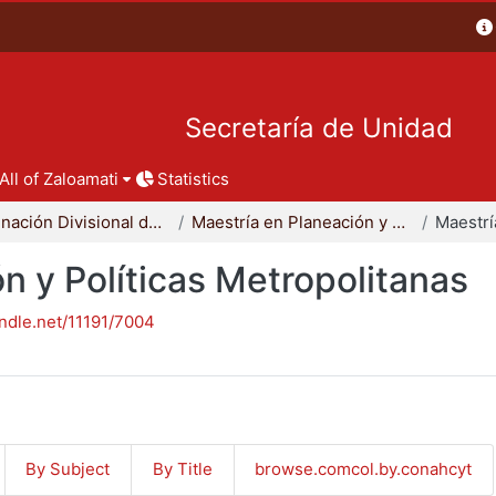
Secretaría de Unidad
All of Zaloamati
Statistics
Coordinación Divisional de Posgrado
Maestría en Planeación y Políticas Metropolitanas
n y Políticas Metropolitanas
andle.net/11191/7004
By Subject
By Title
browse.comcol.by.conahcyt