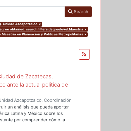
Search
o). Unidad Azcapotzalco
×
egree obtained: search.filters.degreelevel.Maestría
×
.Maestría en Planeación y Políticas Metropolitanas
×
Ciudad de Zacatecas,
o ante la actual política de
Unidad Azcapotzalco. Coordinación
OERA, OLGA LIDIA
ruir un análisis que pueda aportar
érica Latina y México sobre los
onstante por comprender cómo la
manejo y gestión de las ciudades.