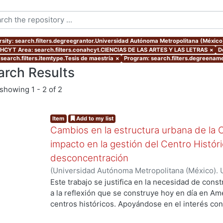
rsity: search.filters.degreegrantor.Universidad Autónoma Metropolitana (Méxic
CYT Area: search.filters.conahcyt.CIENCIAS DE LAS ARTES Y LAS LETRAS
×
D
 search.filters.itemtype.Tesis de maestría
×
Program: search.filters.degreename
arch Results
showing
1 - 2 of 2
Item
Add to my list
Cambios en la estructura urbana de la 
impacto en la gestión del Centro Históric
desconcentración
(
Universidad Autónoma Metropolitana (México). 
de Servicios de Información.
,
2015-03
)
ZUÑIGA L
Este trabajo se justifica en la necesidad de const
a la reflexión que se construye hoy en día en Am
centros históricos. Apoyándose en el interés c
dinámica económica actual determina formas de 