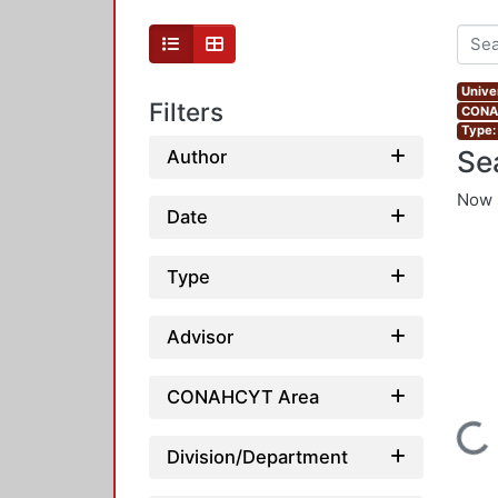
Unive
Filters
CONAH
Type:
Se
Author
Now 
Date
Type
Advisor
CONAHCYT Area
Loading...
Division/Department