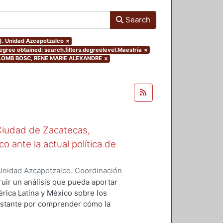
Search
o). Unidad Azcapotzalco
×
egree obtained: search.filters.degreelevel.Maestría
×
COULOMB BOSC, RENE MARIE ALEXANDRE
×
Ciudad de Zacatecas,
o ante la actual política de
Unidad Azcapotzalco. Coordinación
OERA, OLGA LIDIA
ruir un análisis que pueda aportar
érica Latina y México sobre los
onstante por comprender cómo la
manejo y gestión de las ciudades.