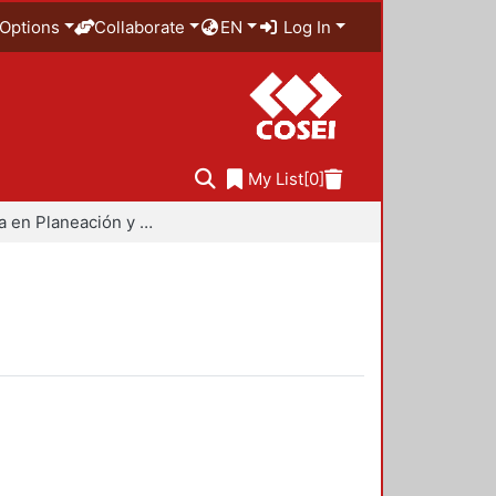
Options
Collaborate
EN
Log In
My List
[0]
Maestría en Planeación y Políticas Metropolitanas