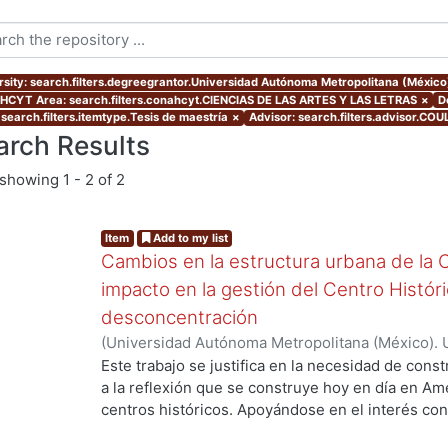
rsity: search.filters.degreegrantor.Universidad Autónoma Metropolitana (Méxic
CYT Area: search.filters.conahcyt.CIENCIAS DE LAS ARTES Y LAS LETRAS
×
D
 search.filters.itemtype.Tesis de maestría
×
Advisor: search.filters.advisor.
arch Results
showing
1 - 2 of 2
Item
Add to my list
Cambios en la estructura urbana de la 
impacto en la gestión del Centro Históric
desconcentración
(
Universidad Autónoma Metropolitana (México). 
de Servicios de Información.
,
2015-03
)
ZUÑIGA L
Este trabajo se justifica en la necesidad de const
a la reflexión que se construye hoy en día en Am
ng...
centros históricos. Apoyándose en el interés c
dinámica económica actual determina formas de 