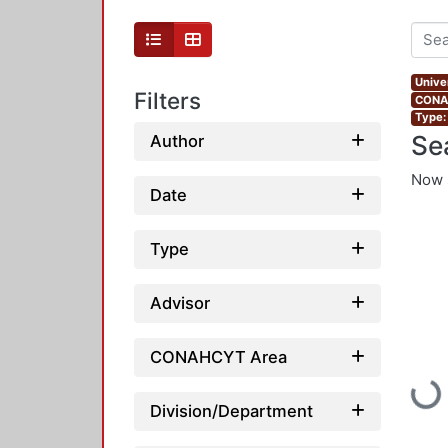
Unive
Filters
CONAH
Type:
Se
Author
Now 
Date
Type
Advisor
CONAHCYT Area
Loadi
Division/Department