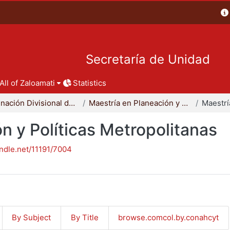
Secretaría de Unidad
All of Zaloamati
Statistics
Coordinación Divisional de Posgrado
Maestría en Planeación y Políticas Metropolitanas
n y Políticas Metropolitanas
andle.net/11191/7004
By Subject
By Title
browse.comcol.by.conahcyt