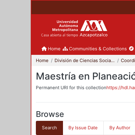
Home
Communities & Collections
Home
División de Ciencias Sociales y Humanidades
Maestría en Planeació
Permanent URI for this collection
https://hdl.h
Browse
Search
By Issue Date
By Author