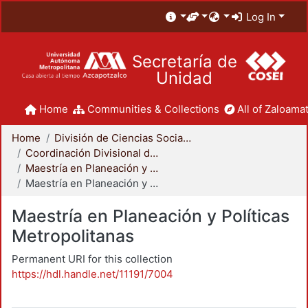
Log In
Secretaría de
Unidad
Home
Communities & Collections
All of Zaloamat
Home
División de Ciencias Sociales y Humanidades
Coordinación Divisional de Posgrado
Maestría en Planeación y Políticas Metropolitanas
Maestría en Planeación y Políticas Metropolitanas
Maestría en Planeación y Políticas
Metropolitanas
Permanent URI for this collection
https://hdl.handle.net/11191/7004