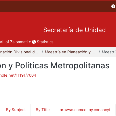
Secretaría de Unidad
All of Zaloamati
Statistics
Coordinación Divisional de Posgrado
Maestría en Planeación y Políticas Metropolitanas
n y Políticas Metropolitanas
andle.net/11191/7004
By Subject
By Title
browse.comcol.by.conahcyt