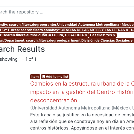
rsity: search.filters.degreegrantor.Universidad Autónoma Metropolitana (Méxic
CYT Area: search.filters.conahcyt.CIENCIAS DE LAS ARTES Y LAS LETRAS
×
D
r: search.filters.author.ZUÑIGA LOERA, OLGA LIDIA
×
Has files: Yes
×
ion/Department: search.filters.degreedepartment.División de Ciencias Sociales 
arch Results
showing
1 - 1 of 1
Item
Add to my list
Cambios en la estructura urbana de la 
impacto en la gestión del Centro Históric
desconcentración
(
Universidad Autónoma Metropolitana (México). 
de Servicios de Información.
,
2015-03
)
ZUÑIGA L
Este trabajo se justifica en la necesidad de const
a la reflexión que se construye hoy en día en Am
centros históricos. Apoyándose en el interés c