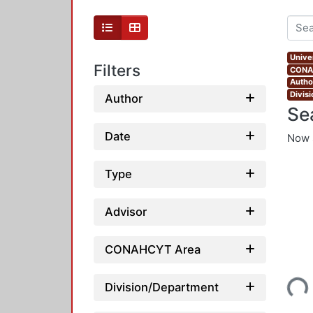
Unive
Filters
CONAH
Autho
Divis
Author
Se
Date
Now 
Type
Advisor
CONAHCYT Area
Loading...
Division/Department