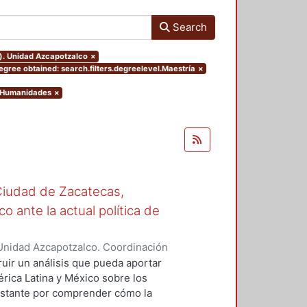
Search
o). Unidad Azcapotzalco
×
egree obtained: search.filters.degreelevel.Maestría
×
y Humanidades
×
Ciudad de Zacatecas,
o ante la actual política de
Unidad Azcapotzalco. Coordinación
OERA, OLGA LIDIA
ruir un análisis que pueda aportar
érica Latina y México sobre los
onstante por comprender cómo la