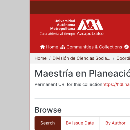
Home
Communities & Collections
Home
División de Ciencias Sociales y Humanidades
Maestría en Planeació
Permanent URI for this collection
https://hdl.h
Browse
Search
By Issue Date
By Author