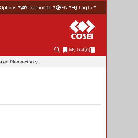
Options
Collaborate
EN
Log In
My List
[0]
Maestría en Planeación y Políticas Metropolitanas