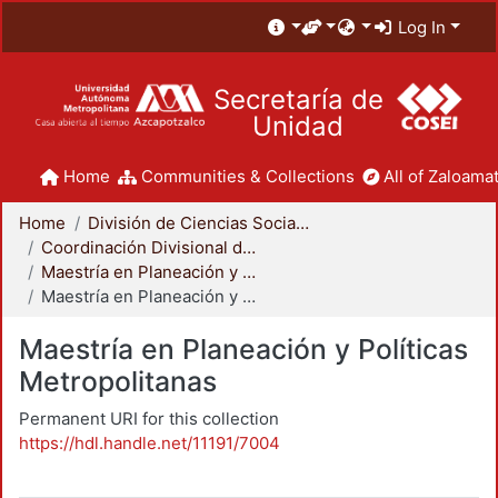
Log In
Secretaría de
Unidad
Home
Communities & Collections
All of Zaloamat
Home
División de Ciencias Sociales y Humanidades
Coordinación Divisional de Posgrado
Maestría en Planeación y Políticas Metropolitanas
Maestría en Planeación y Políticas Metropolitanas
Maestría en Planeación y Políticas
Metropolitanas
Permanent URI for this collection
https://hdl.handle.net/11191/7004