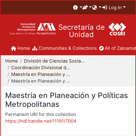
Log In
Secretaría de
Unidad
Home
Communities & Collections
All of Zaloamat
Home
División de Ciencias Sociales y Humanidades
Coordinación Divisional de Posgrado
Maestría en Planeación y Políticas Metropolitanas
Maestría en Planeación y Políticas Metropolitanas
Maestría en Planeación y Políticas
Metropolitanas
Permanent URI for this collection
https://hdl.handle.net/11191/7004