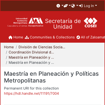
Log In
Secretaría de
Unidad
Home
Communities & Collections
All of Zaloamat
Home
División de Ciencias Sociales y Humanidades
Coordinación Divisional de Posgrado
Maestría en Planeación y Políticas Metropolitanas
Maestría en Planeación y Políticas Metropolitanas
Maestría en Planeación y Políticas
Metropolitanas
Permanent URI for this collection
https://hdl.handle.net/11191/7004