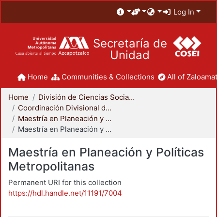
Log In
Secretaría de
Unidad
Home
Communities & Collections
All of Zaloamat
Home
División de Ciencias Sociales y Humanidades
Coordinación Divisional de Posgrado
Maestría en Planeación y Políticas Metropolitanas
Maestría en Planeación y Políticas Metropolitanas
Maestría en Planeación y Políticas
Metropolitanas
Permanent URI for this collection
https://hdl.handle.net/11191/7004