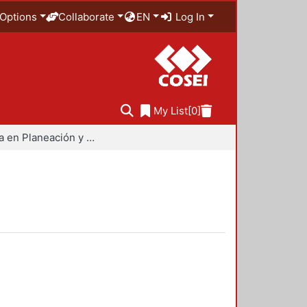
Options
Collaborate
EN
Log In
My List
[0]
Maestría en Planeación y Políticas Metropolitanas