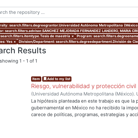
rsity: search.filters.degreegrantor.Universidad Autónoma Metropolitana (Méxic
or: search.filters.advisor.SANCHEZ MEJORADA FERNANDEZ LANDERO, MARIA CR
 search.filters.itemtype.Tesis de maestría
×
Program: search.filters.degreename
les: Yes
×
Division/Department: search.filters.degreedepartment.División de C
arch Results
showing
1 - 1 of 1
Item
Add to my list
Riesgo, vulnerabilidad y protección civi
(
Universidad Autónoma Metropolitana (México). 
de Servicios de Información.
,
2004-04-23
)
Garcí
La hipótesis planteada en este trabajo es que la p
gubernamental en México no ha recibido la impor
carece de políticas, programas, estrategias y ac
muchas limitantes, entre ellas destacan la inade
ng...
distintas dependencias responsables y los distin
a su cargo la protección civil. Además los progr