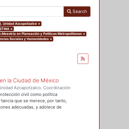
Search
o). Unidad Azcapotzalco
×
ISTINA
×
.Maestría en Planeación y Políticas Metropolitanas
×
iencias Sociales y Humanidades
×
l en la Ciudad de México
Unidad Azcapotzalco. Coordinación
a Ustoa, Mauricio
rotección civil como política
tancia que se merece, por tanto,
ciones adecuadas, y adolece de
cuada coordinación entre las
tos niveles de gobierno que tienen
amas de desarrollo urbano en el