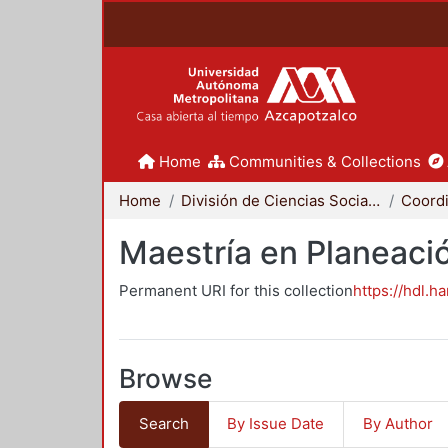
Home
Communities & Collections
Home
División de Ciencias Sociales y Humanidades
Maestría en Planeació
Permanent URI for this collection
https://hdl.h
Browse
Search
By Issue Date
By Author