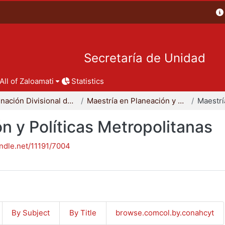
Secretaría de Unidad
All of Zaloamati
Statistics
Coordinación Divisional de Posgrado
Maestría en Planeación y Políticas Metropolitanas
n y Políticas Metropolitanas
andle.net/11191/7004
By Subject
By Title
browse.comcol.by.conahcyt