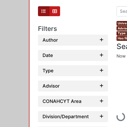
Unive
Filters
Advis
Type:
Has fi
Author
Se
Date
Now 
Type
Advisor
CONAHCYT Area
Loadi
Division/Department