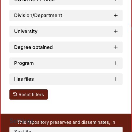
Division/Department
Loadin
University
Degree obtained
Program
Has files
Reset filters
Settings
This repository preserves and disseminates, in
unrestricted open access, the teaching and research
Sort By