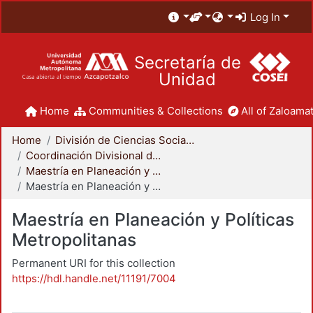
Log In
Secretaría de
Unidad
Home
Communities & Collections
All of Zaloamat
Home
División de Ciencias Sociales y Humanidades
Coordinación Divisional de Posgrado
Maestría en Planeación y Políticas Metropolitanas
Maestría en Planeación y Políticas Metropolitanas
Maestría en Planeación y Políticas
Metropolitanas
Permanent URI for this collection
https://hdl.handle.net/11191/7004