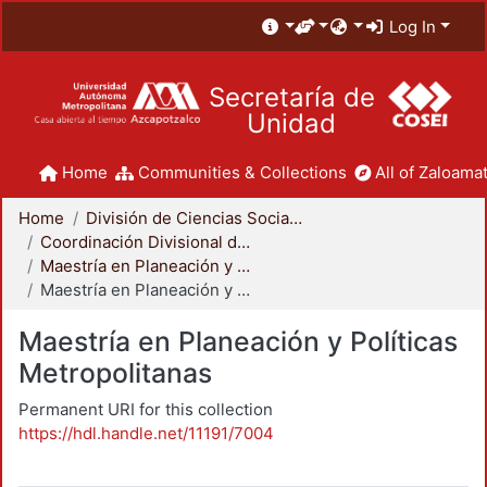
Log In
Secretaría de
Unidad
Home
Communities & Collections
All of Zaloamat
Home
División de Ciencias Sociales y Humanidades
Coordinación Divisional de Posgrado
Maestría en Planeación y Políticas Metropolitanas
Maestría en Planeación y Políticas Metropolitanas
Maestría en Planeación y Políticas
Metropolitanas
Permanent URI for this collection
https://hdl.handle.net/11191/7004