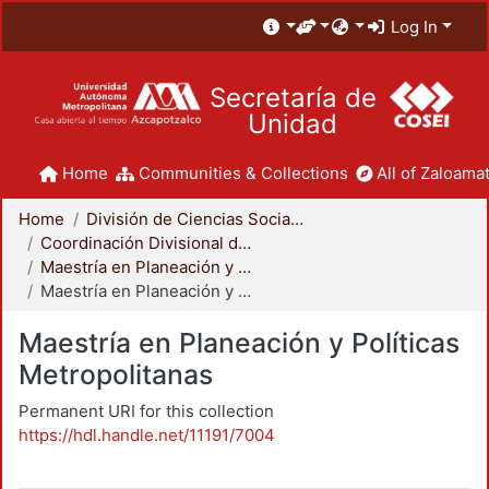
Log In
Secretaría de
Unidad
Home
Communities & Collections
All of Zaloamat
Home
División de Ciencias Sociales y Humanidades
Coordinación Divisional de Posgrado
Maestría en Planeación y Políticas Metropolitanas
Maestría en Planeación y Políticas Metropolitanas
Maestría en Planeación y Políticas
Metropolitanas
Permanent URI for this collection
https://hdl.handle.net/11191/7004