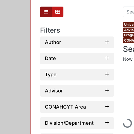
Unive
Filters
Advis
Progr
CONAH
Author
Se
Date
Now 
Type
Advisor
CONAHCYT Area
Loadi
Division/Department