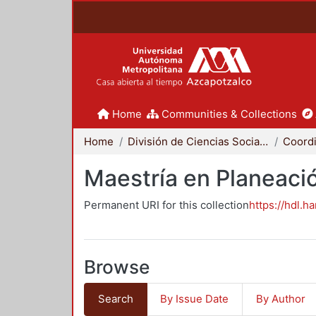
Home
Communities & Collections
Home
División de Ciencias Sociales y Humanidades
Maestría en Planeació
Permanent URI for this collection
https://hdl.h
Browse
Search
By Issue Date
By Author