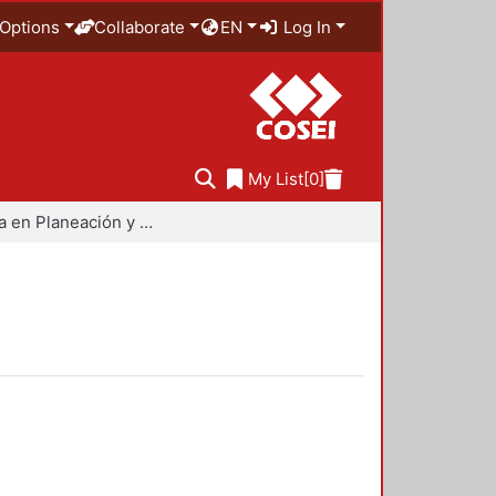
Options
Collaborate
EN
Log In
My List
[0]
Maestría en Planeación y Políticas Metropolitanas