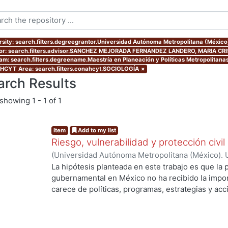
rsity: search.filters.degreegrantor.Universidad Autónoma Metropolitana (Méxic
or: search.filters.advisor.SANCHEZ MEJORADA FERNANDEZ LANDERO, MARIA CR
am: search.filters.degreename.Maestría en Planeación y Políticas Metropolitana
CYT Area: search.filters.conahcyt.SOCIOLOGÍA
×
arch Results
showing
1 - 1 of 1
Item
Add to my list
Riesgo, vulnerabilidad y protección civi
(
Universidad Autónoma Metropolitana (México). 
de Servicios de Información.
,
2004-04-23
)
Garcí
La hipótesis planteada en este trabajo es que la p
gubernamental en México no ha recibido la impor
carece de políticas, programas, estrategias y ac
muchas limitantes, entre ellas destacan la inade
ng...
distintas dependencias responsables y los distin
a su cargo la protección civil. Además los progr