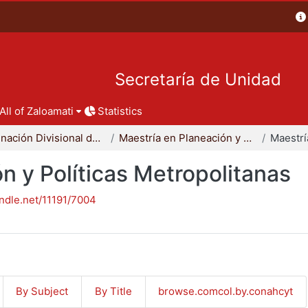
Secretaría de Unidad
All of Zaloamati
Statistics
Coordinación Divisional de Posgrado
Maestría en Planeación y Políticas Metropolitanas
n y Políticas Metropolitanas
andle.net/11191/7004
By Subject
By Title
browse.comcol.by.conahcyt