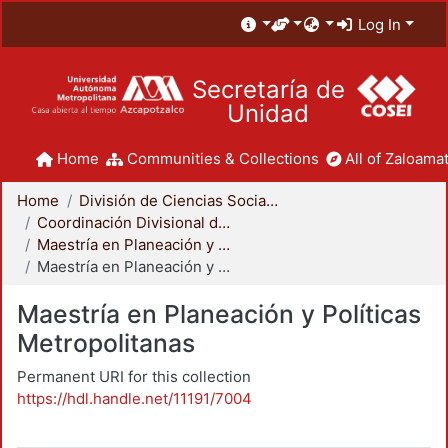
Log In
Secretaría de
Unidad
Home
Communities & Collections
All of Zaloamat
Home
División de Ciencias Sociales y Humanidades
Coordinación Divisional de Posgrado
Maestría en Planeación y Políticas Metropolitanas
Maestría en Planeación y Políticas Metropolitanas
Maestría en Planeación y Políticas
Metropolitanas
Permanent URI for this collection
https://hdl.handle.net/11191/7004