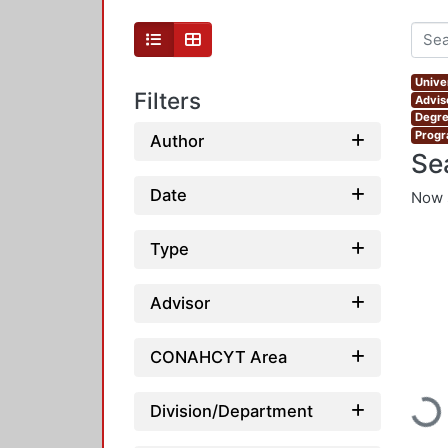
Unive
Filters
Advis
Degre
Progr
Author
Se
Date
Now 
Type
Advisor
CONAHCYT Area
Division/Department
Load