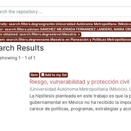
rsity: search.filters.degreegrantor.Universidad Autónoma Metropolitana (Méxic
or: search.filters.advisor.SANCHEZ MEJORADA FERNANDEZ LANDERO, MARIA CR
e obtained: search.filters.degreelevel.Maestría
×
am: search.filters.degreename.Maestría en Planeación y Políticas Metropolitana
arch Results
showing
1 - 1 of 1
Item
Add to my list
Riesgo, vulnerabilidad y protección civi
(
Universidad Autónoma Metropolitana (México). 
de Servicios de Información.
,
2004-04-23
)
Garcí
La hipótesis planteada en este trabajo es que la p
gubernamental en México no ha recibido la impor
carece de políticas, programas, estrategias y ac
muchas limitantes, entre ellas destacan la inade
ing...
distintas dependencias responsables y los distin
a su cargo la protección civil. Además los progr