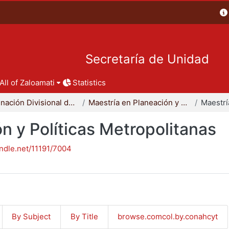
Secretaría de Unidad
All of Zaloamati
Statistics
Coordinación Divisional de Posgrado
Maestría en Planeación y Políticas Metropolitanas
n y Políticas Metropolitanas
andle.net/11191/7004
By Subject
By Title
browse.comcol.by.conahcyt