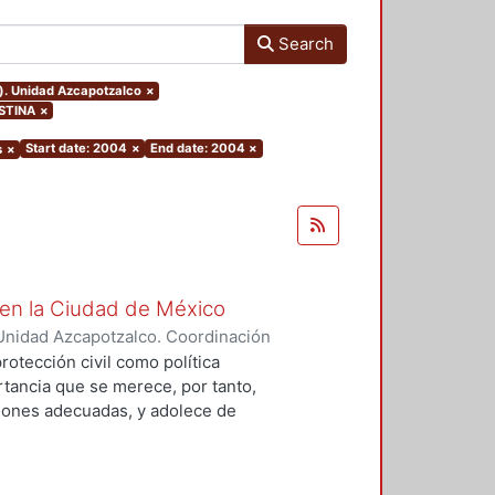
Search
o). Unidad Azcapotzalco
×
ISTINA
×
Start date: 2004
×
End date: 2004
×
s
×
l en la Ciudad de México
Unidad Azcapotzalco. Coordinación
a Ustoa, Mauricio
rotección civil como política
tancia que se merece, por tanto,
ciones adecuadas, y adolece de
cuada coordinación entre las
tos niveles de gobierno que tienen
amas de desarrollo urbano en el