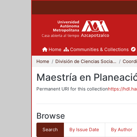
Home
Communities & Collections
Home
División de Ciencias Sociales y Humanidades
Maestría en Planeació
Permanent URI for this collection
https://hdl.h
Browse
Search
By Issue Date
By Author