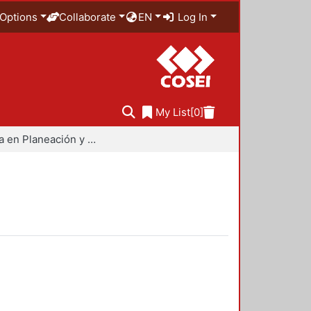
Options
Collaborate
EN
Log In
My List
[0]
Maestría en Planeación y Políticas Metropolitanas