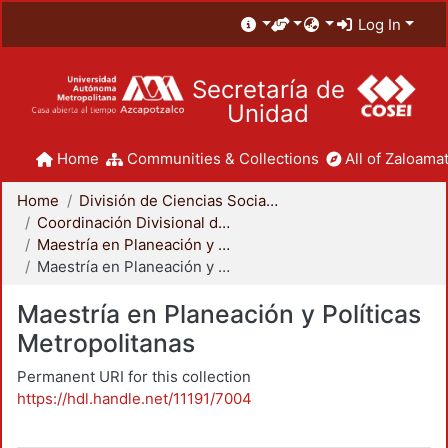
Log In
Secretaría de
Unidad
Home
Communities & Collections
All of Zaloamat
Home
División de Ciencias Sociales y Humanidades
Coordinación Divisional de Posgrado
Maestría en Planeación y Políticas Metropolitanas
Maestría en Planeación y Políticas Metropolitanas
Maestría en Planeación y Políticas
Metropolitanas
Permanent URI for this collection
https://hdl.handle.net/11191/7004