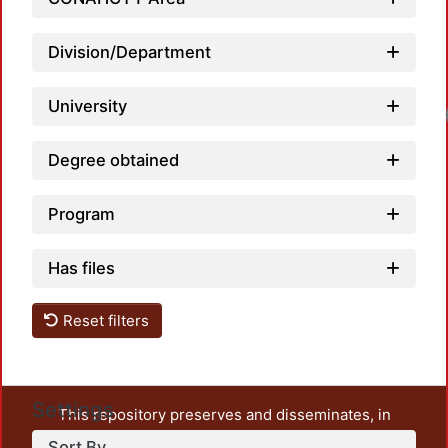
Division/Department
University
Loadi
Degree obtained
Program
Has files
Reset filters
Settings
This repository preserves and disseminates, in
unrestricted open access, the teaching and research
Sort By