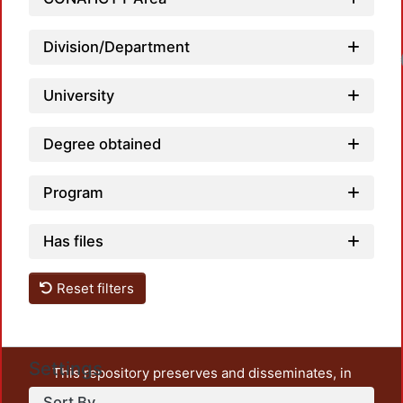
Division/Department
Loadi
University
Degree obtained
Program
Has files
Reset filters
Settings
This repository preserves and disseminates, in
unrestricted open access, the teaching and research
Sort By