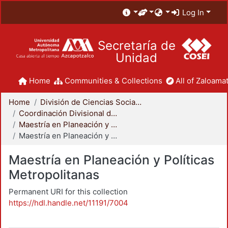
Log In
Secretaría de
Unidad
Home
Communities & Collections
All of Zaloamat
Home
División de Ciencias Sociales y Humanidades
Coordinación Divisional de Posgrado
Maestría en Planeación y Políticas Metropolitanas
Maestría en Planeación y Políticas Metropolitanas
Maestría en Planeación y Políticas
Metropolitanas
Permanent URI for this collection
https://hdl.handle.net/11191/7004