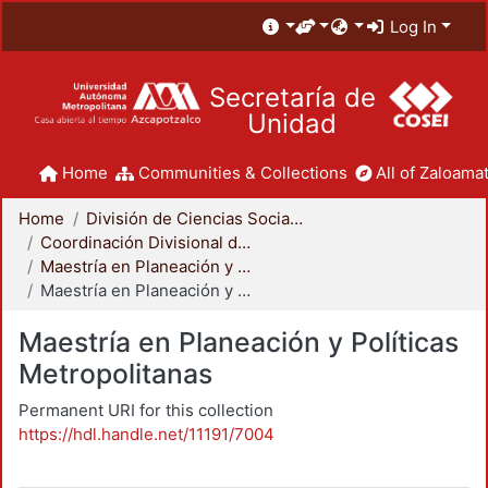
Log In
Secretaría de
Unidad
Home
Communities & Collections
All of Zaloamat
Home
División de Ciencias Sociales y Humanidades
Coordinación Divisional de Posgrado
Maestría en Planeación y Políticas Metropolitanas
Maestría en Planeación y Políticas Metropolitanas
Maestría en Planeación y Políticas
Metropolitanas
Permanent URI for this collection
https://hdl.handle.net/11191/7004