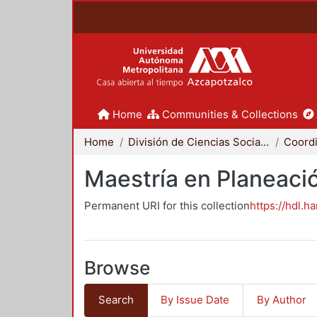
Home
Communities & Collections
Home
División de Ciencias Sociales y Humanidades
Maestría en Planeació
Permanent URI for this collection
https://hdl.h
Browse
Search
By Issue Date
By Author