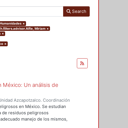
Search
y Humanidades
×
.filters.advisor.Alfie, Miriam
×
s
×
co
×
n México: Un análisis de
Unidad Azcapotzalco. Coordinación
ANO DE LA PAZ, ROSALIA
peligrosos en México. Se estudian
 de residuos peligrosos
 adecuado manejo de los mismos,
ten el proceso. Se observa si al