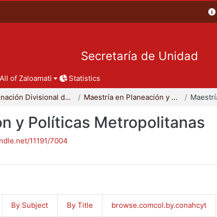
Secretaría de Unidad
All of Zaloamati
Statistics
Coordinación Divisional de Posgrado
Maestría en Planeación y Políticas Metropolitanas
n y Políticas Metropolitanas
andle.net/11191/7004
By Subject
By Title
browse.comcol.by.conahcyt