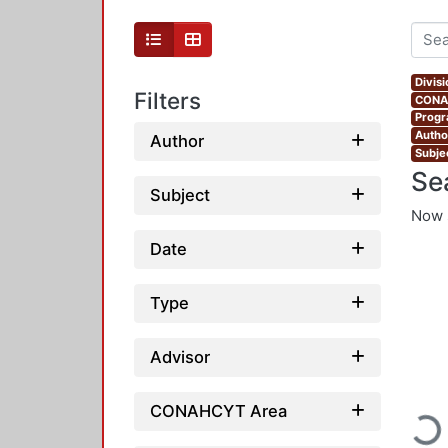
Divis
Filters
CONAH
Progr
Autho
Author
Subje
Se
Subject
Now 
Date
Type
Advisor
CONAHCYT Area
Loadi