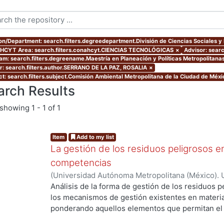
ion/Department: search.filters.degreedepartment.División de Ciencias Sociales 
CYT Area: search.filters.conahcyt.CIENCIAS TECNOLÓGICAS
×
Advisor: search
am: search.filters.degreename.Maestría en Planeación y Políticas Metropolitana
r: search.filters.author.SERRANO DE LA PAZ, ROSALIA
×
ct: search.filters.subject.Comisión Ambiental Metropolitana de la Ciudad de Méxi
arch Results
showing
1 - 1 of 1
Item
Add to my list
La gestión de los residuos peligrosos e
competencias
(
Universidad Autónoma Metropolitana (México). 
de Servicios de Información.
,
2004-04-26
)
SERR
Análisis de la forma de gestión de los residuos 
los mecanismos de gestión existentes en materia
ng...
ponderando aquellos elementos que permitan el
así como también enunciando aquellos que dificul