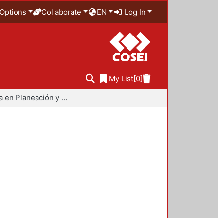
Options
Collaborate
EN
Log In
My List
[0]
Maestría en Planeación y Políticas Metropolitanas