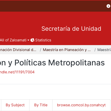
Secretaría de Unidad
All of Zaloamati
Statistics
Coordinación Divisional de Posgrado
Maestría en Planeación y Políticas Metropolitanas
n y Políticas Metropolitanas
andle.net/11191/7004
By Subject
By Title
browse.comcol.by.conahcyt