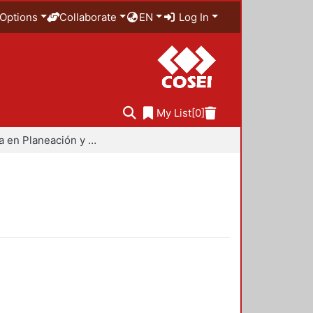
Options
Collaborate
EN
Log In
My List
[0]
Maestría en Planeación y Políticas Metropolitanas