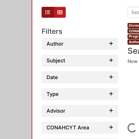
Divis
Filters
CONAH
Progr
Autho
Author
Se
Subject
Now 
Date
Type
Advisor
Loading...
CONAHCYT Area