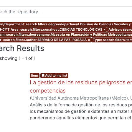
ion/Department: search.filters.degreedepartment.División de Ciencias Sociales 
CYT Area: search.filters.conahcyt.CIENCIAS TECNOLÓGICAS
×
Advisor: search
am: search.filters.degreename.Maestría en Planeación y Políticas Metropolitana
r: search.filters.author.SERRANO DE LA PAZ, ROSALIA
×
Type: search.filters.it
arch Results
showing
1 - 1 of 1
Item
Add to my list
La gestión de los residuos peligrosos e
competencias
(
Universidad Autónoma Metropolitana (México). 
de Servicios de Información.
,
2004-04-26
)
SERR
Análisis de la forma de gestión de los residuos 
los mecanismos de gestión existentes en materia
ponderando aquellos elementos que permitan el
así como también enunciando aquellos que dificul
reglamentación y la forma de gestión en materia