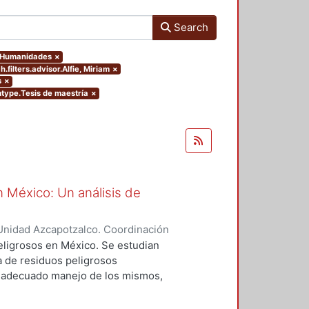
Search
y Humanidades
×
.filters.advisor.Alfie, Miriam
×
s
×
emtype.Tesis de maestría
×
n México: Un análisis de
Unidad Azcapotzalco. Coordinación
ANO DE LA PAZ, ROSALIA
peligrosos en México. Se estudian
 de residuos peligrosos
 adecuado manejo de los mismos,
ten el proceso. Se observa si al
 de residuos peligrosos cumple