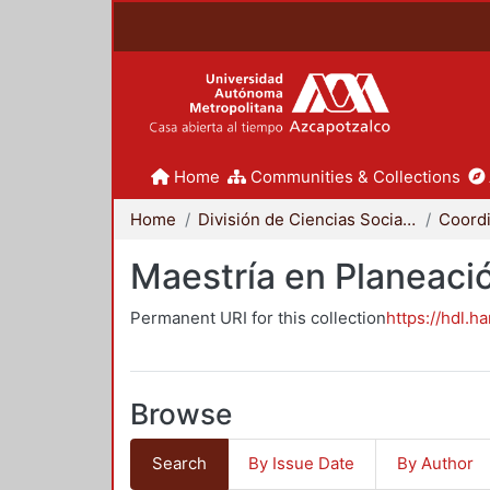
Home
Communities & Collections
Home
División de Ciencias Sociales y Humanidades
Maestría en Planeació
Permanent URI for this collection
https://hdl.h
Browse
Search
By Issue Date
By Author