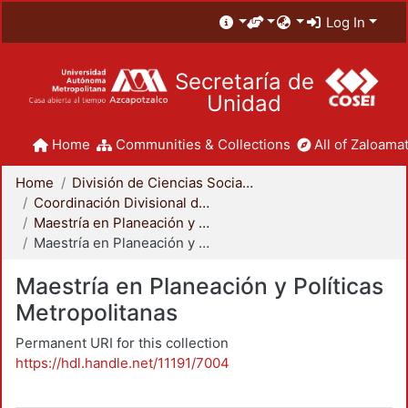
Log In
Secretaría de
Unidad
Home
Communities & Collections
All of Zaloamat
Home
División de Ciencias Sociales y Humanidades
Coordinación Divisional de Posgrado
Maestría en Planeación y Políticas Metropolitanas
Maestría en Planeación y Políticas Metropolitanas
Maestría en Planeación y Políticas
Metropolitanas
Permanent URI for this collection
https://hdl.handle.net/11191/7004