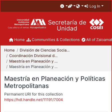
Log In
Secretaría de
Unidad
Home
Communities & Collections
All of Zaloamat
Home
División de Ciencias Sociales y Humanidades
Coordinación Divisional de Posgrado
Maestría en Planeación y Políticas Metropolitanas
Maestría en Planeación y Políticas Metropolitanas
Maestría en Planeación y Políticas
Metropolitanas
Permanent URI for this collection
https://hdl.handle.net/11191/7004