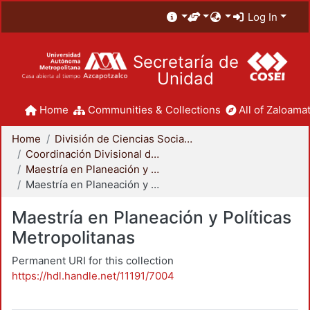
Log In
Secretaría de
Unidad
Home
Communities & Collections
All of Zaloamat
Home
División de Ciencias Sociales y Humanidades
Coordinación Divisional de Posgrado
Maestría en Planeación y Políticas Metropolitanas
Maestría en Planeación y Políticas Metropolitanas
Maestría en Planeación y Políticas
Metropolitanas
Permanent URI for this collection
https://hdl.handle.net/11191/7004