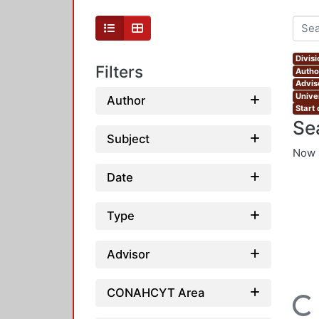
Divis
Filters
Autho
Advis
Unive
Author
Start
Se
Subject
Now 
Date
Type
Advisor
CONAHCYT Area