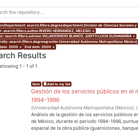
ion/Department: search.filters.degreedepartment.División de Ciencias Sociales 
r: search.filters.author.RIVERO HERNANDEZ, MELESIO
×
or: search.filters.advisor.VILLAVICENCIO BLANCO, JUDITH LUCIA ELENAMARIA
×
rsity: search.filters.degreegrantor.Universidad Autónoma Metropolitana México
 date: 2000
×
End date: 2000
×
arch Results
showing
1 - 1 of 1
Item
Add to my list
Gestión de los servicios públicos en e
1994-1996
(
Universidad Autónoma Metropolitana (México). 
de Servicios de Información.
,
2000-01
)
RIVERO 
Análisis de la gestión de los servicios públicos 
de México, durante el periodo 1994-1996, puntual
espacial de la obra pública (guarniciones, banqu
de participación ciudadana predominantes en el p