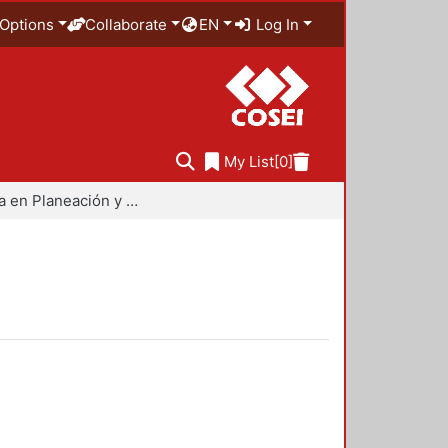
Options
Collaborate
EN
Log In
My List
[0]
Maestría en Planeación y Políticas Metropolitanas