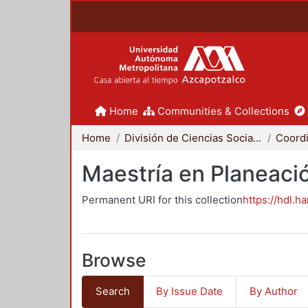
Home
Communities & Collections
Home
División de Ciencias Sociales y Humanidades
Maestría en Planeació
Permanent URI for this collection
https://hdl.h
Browse
Search
By Issue Date
By Author