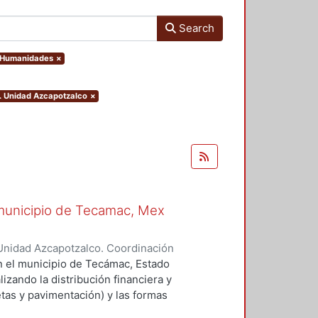
Search
y Humanidades
×
). Unidad Azcapotzalco
×
l municipio de Tecamac, Mex
Unidad Azcapotzalco. Coordinación
HERNANDEZ, MELESIO
en el municipio de Tecámac, Estado
izando la distribución financiera y
etas y pavimentación) y las formas
roceso. En este caso, se ilustra la