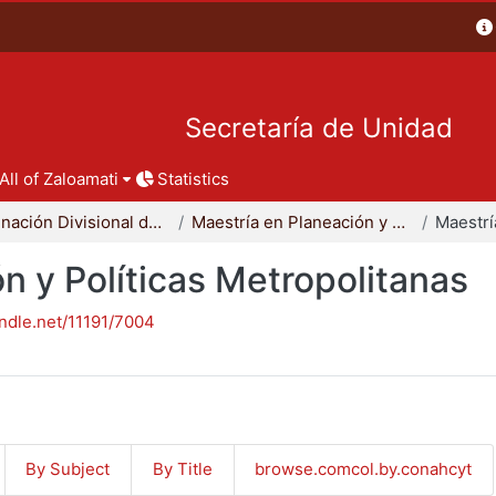
Secretaría de Unidad
All of Zaloamati
Statistics
Coordinación Divisional de Posgrado
Maestría en Planeación y Políticas Metropolitanas
n y Políticas Metropolitanas
andle.net/11191/7004
By Subject
By Title
browse.comcol.by.conahcyt