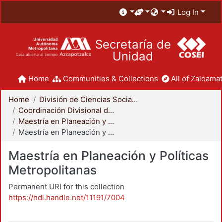
Log In
Secretaría de
Unidad
Home
Communities & Collections
All of Zaloamat
Home
División de Ciencias Sociales y Humanidades
Coordinación Divisional de Posgrado
Maestría en Planeación y Políticas Metropolitanas
Maestría en Planeación y Políticas Metropolitanas
Maestría en Planeación y Políticas
Metropolitanas
Permanent URI for this collection
https://hdl.handle.net/11191/7004