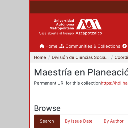
Home
Communities & Collections
Home
División de Ciencias Sociales y Humanidades
Maestría en Planeació
Permanent URI for this collection
https://hdl.h
Browse
Search
By Issue Date
By Author