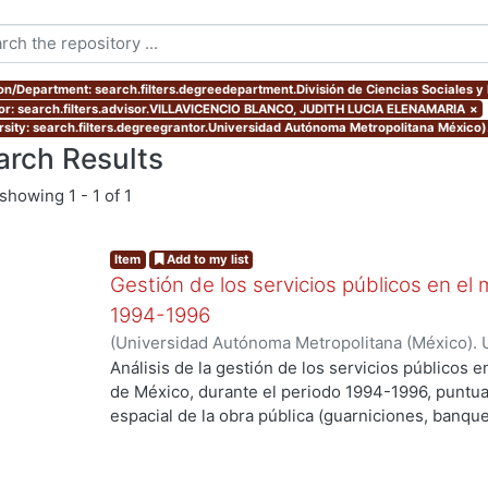
ion/Department: search.filters.degreedepartment.División de Ciencias Sociales 
or: search.filters.advisor.VILLAVICENCIO BLANCO, JUDITH LUCIA ELENAMARIA
×
rsity: search.filters.degreegrantor.Universidad Autónoma Metropolitana México
arch Results
showing
1 - 1 of 1
Item
Add to my list
Gestión de los servicios públicos en e
1994-1996
(
Universidad Autónoma Metropolitana (México). 
de Servicios de Información.
,
2000-01
)
RIVERO 
Análisis de la gestión de los servicios públicos 
de México, durante el periodo 1994-1996, puntual
espacial de la obra pública (guarniciones, banqu
de participación ciudadana predominantes en el p
supervivencia del Modo de Control Político Clien
exitoso en cuanto a la dotación de obra pública y