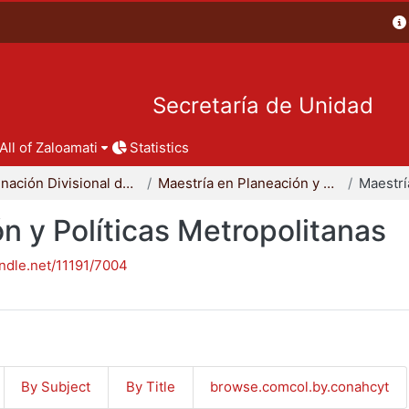
Secretaría de Unidad
All of Zaloamati
Statistics
Coordinación Divisional de Posgrado
Maestría en Planeación y Políticas Metropolitanas
n y Políticas Metropolitanas
andle.net/11191/7004
By Subject
By Title
browse.comcol.by.conahcyt