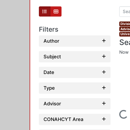
Divis
Filters
Advis
Unive
Se
Author
Now 
Subject
Date
Type
Advisor
Loading...
CONAHCYT Area