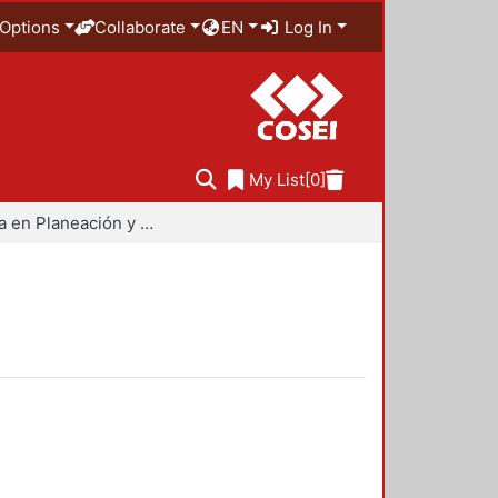
Options
Collaborate
EN
Log In
My List
[0]
Maestría en Planeación y Políticas Metropolitanas