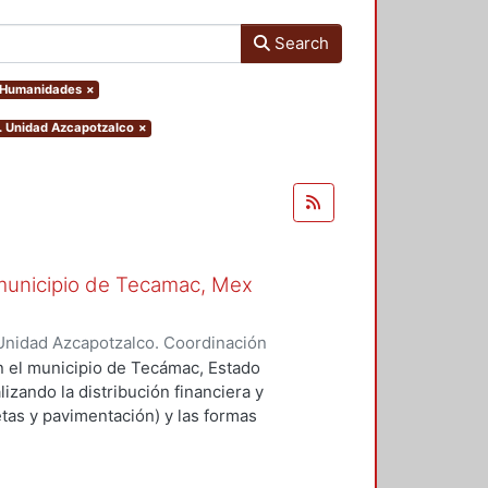
Search
y Humanidades
×
). Unidad Azcapotzalco
×
l municipio de Tecamac, Mex
Unidad Azcapotzalco. Coordinación
HERNANDEZ, MELESIO
en el municipio de Tecámac, Estado
izando la distribución financiera y
etas y pavimentación) y las formas
roceso. En este caso, se ilustra la
telar, que se puede considerar
 limitado en cuanto a los avances