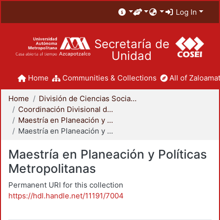
Log In
Secretaría de
Unidad
Home
Communities & Collections
All of Zaloamat
Home
División de Ciencias Sociales y Humanidades
Coordinación Divisional de Posgrado
Maestría en Planeación y Políticas Metropolitanas
Maestría en Planeación y Políticas Metropolitanas
Maestría en Planeación y Políticas
Metropolitanas
Permanent URI for this collection
https://hdl.handle.net/11191/7004