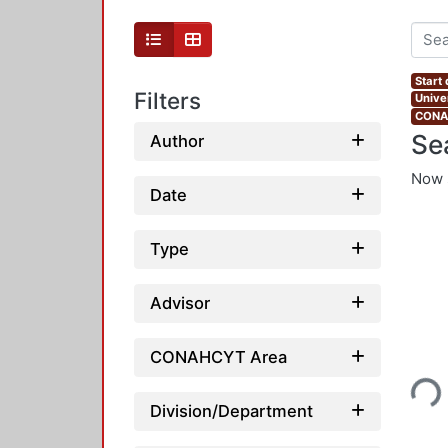
Start
Filters
Unive
CONAH
Se
Author
Now 
Date
Type
Advisor
Loading...
CONAHCYT Area
Division/Department