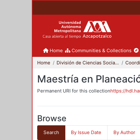
Home
Communities & Collections
Home
División de Ciencias Sociales y Humanidades
Maestría en Planeació
Permanent URI for this collection
https://hdl.h
Browse
Search
By Issue Date
By Author