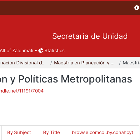
Secretaría de Unidad
All of Zaloamati
Statistics
Coordinación Divisional de Posgrado
Maestría en Planeación y Políticas Metropolitanas
n y Políticas Metropolitanas
andle.net/11191/7004
By Subject
By Title
browse.comcol.by.conahcyt