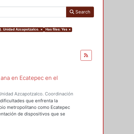
Search
). Unidad Azcapotzalco.
×
Has files: Yes
×
dana en Ecatepec en el
Unidad Azcapotzalco. Coordinación
zález, Miguel
dificultades que enfrenta la
ipio metropolitano como Ecatepec
entación de dispositivos que se
 ejercicio consistió en observar
entación del programa de
6-2009.