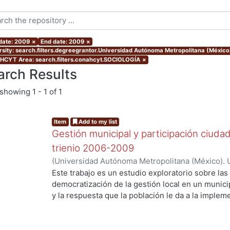
 date: 2009
×
End date: 2009
×
rsity: search.filters.degreegrantor.Universidad Autónoma Metropolitana (México
CYT Area: search.filters.conahcyt.SOCIOLOGÍA
×
arch Results
showing
1 - 1 of 1
Item
Add to my list
Gestión municipal y participación ciuda
trienio 2006-2009
(
Universidad Autónoma Metropolitana (México). 
de Servicios de Información.
,
2009-12
)
Rosas Gon
Este trabajo es un estudio exploratorio sobre las 
democratización de la gestión local en un munic
y la respuesta que la población le da a la implem
proponen aumentar la participación ciudadana. El
los cambios en la gestión municipal y la implem
Presupuesto Participativo durante el trienio 200