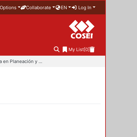
Options
Collaborate
EN
Log In
My List
[0]
Maestría en Planeación y Políticas Metropolitanas