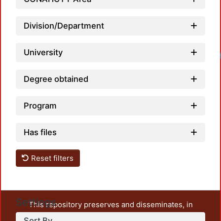
Division/Department
University
Loadi
Degree obtained
Program
Has files
Reset filters
Settings
This repository preserves and disseminates, in
unrestricted open access, the teaching and research
Sort By