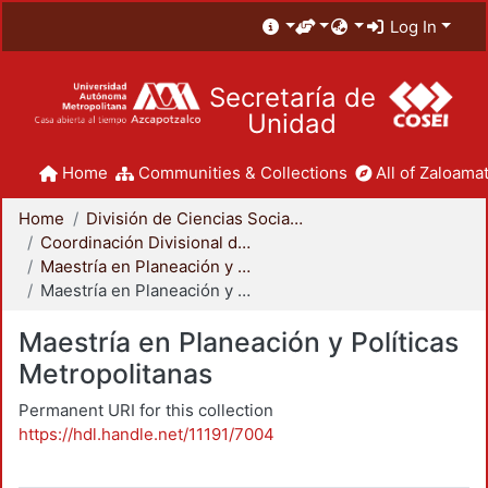
Log In
Secretaría de
Unidad
Home
Communities & Collections
All of Zaloamat
Home
División de Ciencias Sociales y Humanidades
Coordinación Divisional de Posgrado
Maestría en Planeación y Políticas Metropolitanas
Maestría en Planeación y Políticas Metropolitanas
Maestría en Planeación y Políticas
Metropolitanas
Permanent URI for this collection
https://hdl.handle.net/11191/7004