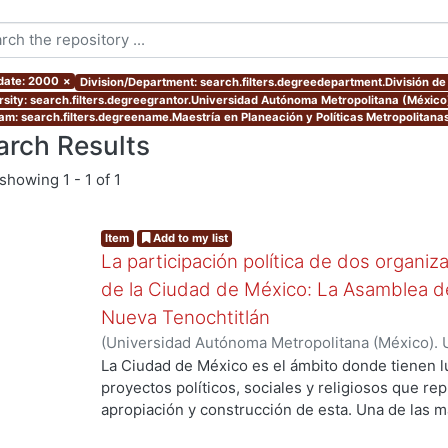
 date: 2000
×
Division/Department: search.filters.degreedepartment.División de 
rsity: search.filters.degreegrantor.Universidad Autónoma Metropolitana (Méxic
am: search.filters.degreename.Maestría en Planeación y Políticas Metropolitana
arch Results
showing
1 - 1 of 1
Item
Add to my list
La participación política de dos organi
de la Ciudad de México: La Asamblea de
Nueva Tenochtitlán
(
Universidad Autónoma Metropolitana (México). 
de Servicios de Información.
,
2000
)
PINO HIDAL
La Ciudad de México es el ámbito donde tienen l
proyectos políticos, sociales y religiosos que re
apropiación y construcción de esta. Una de las 
actores, son las organizaciones urbano populares