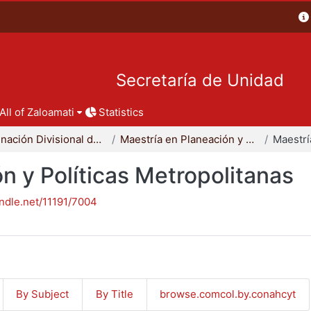
Secretaría de Unidad
All of Zaloamati
Statistics
Coordinación Divisional de Posgrado
Maestría en Planeación y Políticas Metropolitanas
n y Políticas Metropolitanas
andle.net/11191/7004
By Subject
By Title
browse.comcol.by.conahcyt