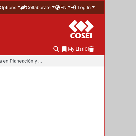
Options
Collaborate
EN
Log In
My List
[0]
Maestría en Planeación y Políticas Metropolitanas