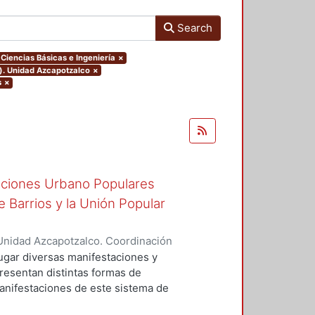
Search
Ciencias Básicas e Ingeniería
×
o). Unidad Azcapotzalco
×
s
×
zaciones Urbano Populares
 Barrios y la Unión Popular
Unidad Azcapotzalco. Coordinación
GO, RICARDO ADALBERTO
ugar diversas manifestaciones y
presentan distintas formas de
manifestaciones de este sistema de
, surgidas para hacer frente a la