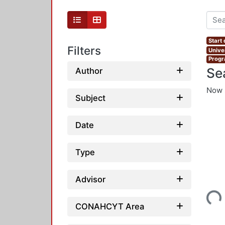
Start
Filters
Unive
Progr
Se
Author
Now 
Subject
Date
Type
Advisor
Loading...
CONAHCYT Area