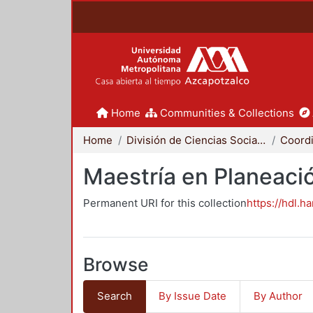
Home
Communities & Collections
Home
División de Ciencias Sociales y Humanidades
Maestría en Planeació
Permanent URI for this collection
https://hdl.h
Browse
Search
By Issue Date
By Author