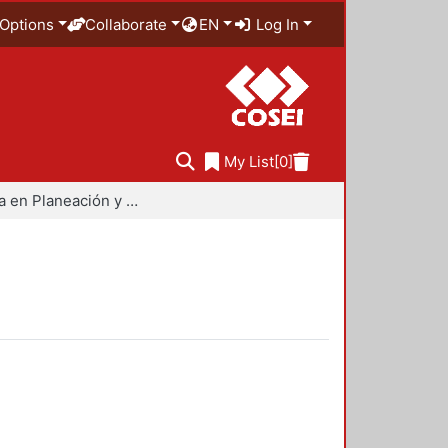
Options
Collaborate
EN
Log In
My List
[0]
Maestría en Planeación y Políticas Metropolitanas