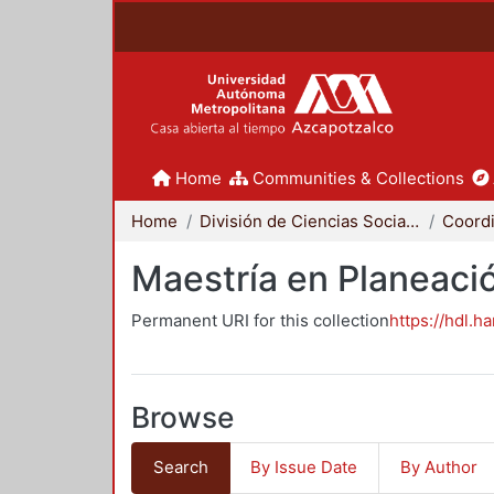
Home
Communities & Collections
Home
División de Ciencias Sociales y Humanidades
Maestría en Planeació
Permanent URI for this collection
https://hdl.h
Browse
Search
By Issue Date
By Author