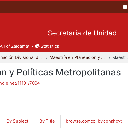
Secretaría de Unidad
All of Zaloamati
Statistics
Coordinación Divisional de Posgrado
Maestría en Planeación y Políticas Metropolitanas
n y Políticas Metropolitanas
andle.net/11191/7004
By Subject
By Title
browse.comcol.by.conahcyt