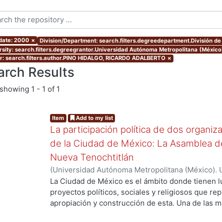
 date: 2000
×
Division/Department: search.filters.degreedepartment.División de 
rsity: search.filters.degreegrantor.Universidad Autónoma Metropolitana (Méxic
r: search.filters.author.PINO HIDALGO, RICARDO ADALBERTO
×
arch Results
showing
1 - 1 of 1
Item
Add to my list
La participación política de dos organi
de la Ciudad de México: La Asamblea de
Nueva Tenochtitlán
(
Universidad Autónoma Metropolitana (México). 
de Servicios de Información.
,
2000
)
PINO HIDAL
La Ciudad de México es el ámbito donde tienen l
proyectos políticos, sociales y religiosos que re
apropiación y construcción de esta. Una de las 
actores, son las organizaciones urbano populares