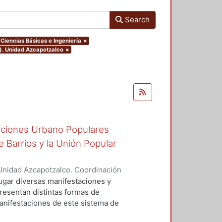
Search
Ciencias Básicas e Ingeniería
×
o). Unidad Azcapotzalco
×
zaciones Urbano Populares
 Barrios y la Unión Popular
Unidad Azcapotzalco. Coordinación
GO, RICARDO ADALBERTO
ugar diversas manifestaciones y
presentan distintas formas de
manifestaciones de este sistema de
, surgidas para hacer frente a la