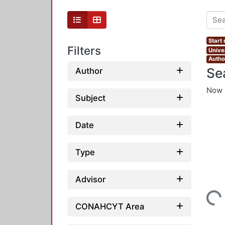
Start
Filters
Unive
Autho
Se
Author
Now 
Subject
Date
Type
Advisor
Loading...
CONAHCYT Area