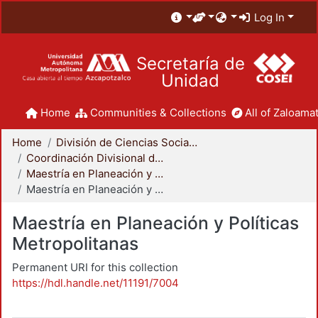
Log In
Secretaría de
Unidad
Home
Communities & Collections
All of Zaloamat
Home
División de Ciencias Sociales y Humanidades
Coordinación Divisional de Posgrado
Maestría en Planeación y Políticas Metropolitanas
Maestría en Planeación y Políticas Metropolitanas
Maestría en Planeación y Políticas
Metropolitanas
Permanent URI for this collection
https://hdl.handle.net/11191/7004