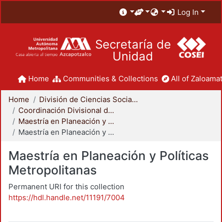
Log In
Secretaría de
Unidad
Home
Communities & Collections
All of Zaloamat
Home
División de Ciencias Sociales y Humanidades
Coordinación Divisional de Posgrado
Maestría en Planeación y Políticas Metropolitanas
Maestría en Planeación y Políticas Metropolitanas
Maestría en Planeación y Políticas
Metropolitanas
Permanent URI for this collection
https://hdl.handle.net/11191/7004