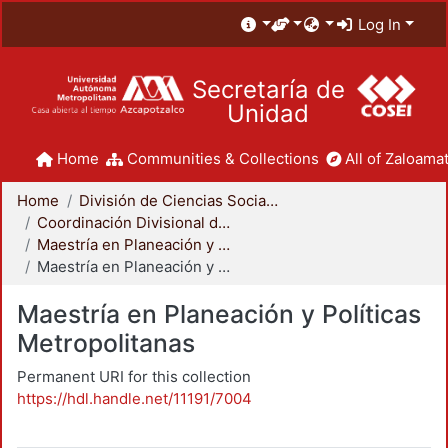
Log In
Secretaría de
Unidad
Home
Communities & Collections
All of Zaloamat
Home
División de Ciencias Sociales y Humanidades
Coordinación Divisional de Posgrado
Maestría en Planeación y Políticas Metropolitanas
Maestría en Planeación y Políticas Metropolitanas
Maestría en Planeación y Políticas
Metropolitanas
Permanent URI for this collection
https://hdl.handle.net/11191/7004