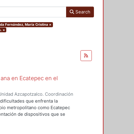
Search
ada Fernández, María Cristina
×
.
×
dana en Ecatepec en el
Unidad Azcapotzalco. Coordinación
zález, Miguel
dificultades que enfrenta la
ipio metropolitano como Ecatepec
entación de dispositivos que se
 ejercicio consistió en observar
entación del programa de
6-2009.