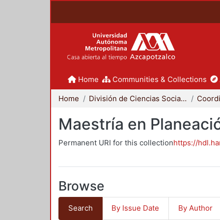
Home
Communities & Collections
Home
División de Ciencias Sociales y Humanidades
Maestría en Planeació
Permanent URI for this collection
https://hdl.h
Browse
Search
By Issue Date
By Author