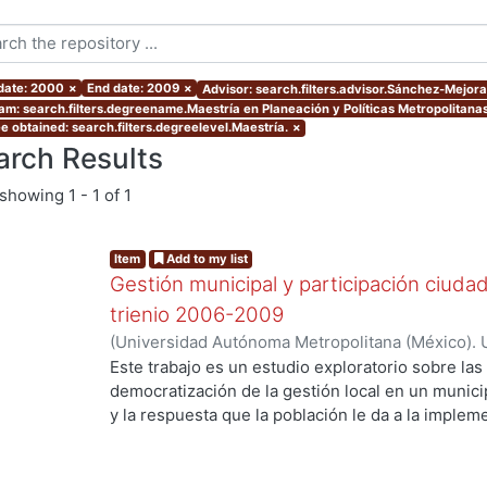
 date: 2000
×
End date: 2009
×
Advisor: search.filters.advisor.Sánchez-Mejor
am: search.filters.degreename.Maestría en Planeación y Políticas Metropolitanas
e obtained: search.filters.degreelevel.Maestría.
×
arch Results
showing
1 - 1 of 1
Item
Add to my list
Gestión municipal y participación ciuda
trienio 2006-2009
(
Universidad Autónoma Metropolitana (México). 
de Servicios de Información.
,
2009-12
)
Rosas Gon
Este trabajo es un estudio exploratorio sobre las 
democratización de la gestión local en un munic
y la respuesta que la población le da a la implem
proponen aumentar la participación ciudadana. El
los cambios en la gestión municipal y la implem
Presupuesto Participativo durante el trienio 200