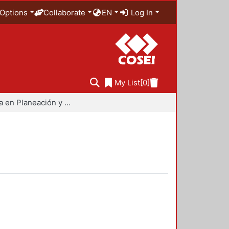
Options
Collaborate
EN
Log In
My List
[0]
Maestría en Planeación y Políticas Metropolitanas