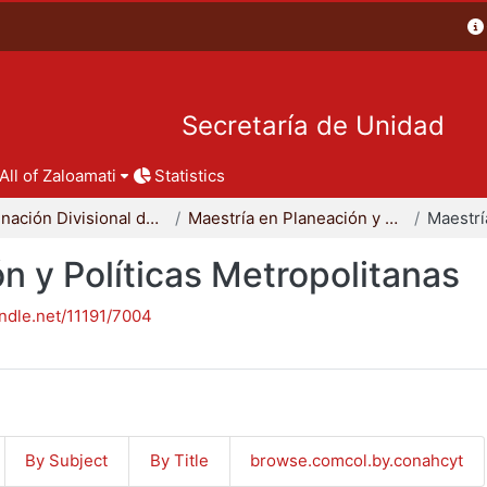
Secretaría de Unidad
All of Zaloamati
Statistics
Coordinación Divisional de Posgrado
Maestría en Planeación y Políticas Metropolitanas
n y Políticas Metropolitanas
andle.net/11191/7004
By Subject
By Title
browse.comcol.by.conahcyt