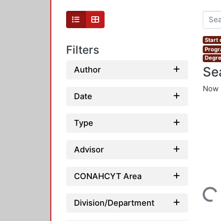
Start
Filters
Progr
Degre
Se
Author
Now 
Date
Type
Advisor
CONAHCYT Area
Loading...
Division/Department