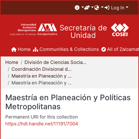
Log In
Secretaría de
Unidad
Home
Communities & Collections
All of Zaloamat
Home
División de Ciencias Sociales y Humanidades
Coordinación Divisional de Posgrado
Maestría en Planeación y Políticas Metropolitanas
Maestría en Planeación y Políticas Metropolitanas
Maestría en Planeación y Políticas
Metropolitanas
Permanent URI for this collection
https://hdl.handle.net/11191/7004