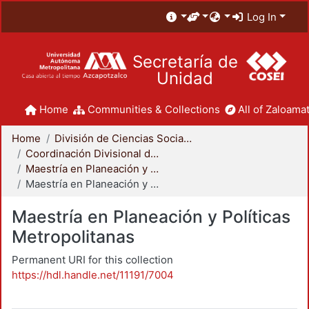
Log In
Secretaría de
Unidad
Home
Communities & Collections
All of Zaloamat
Home
División de Ciencias Sociales y Humanidades
Coordinación Divisional de Posgrado
Maestría en Planeación y Políticas Metropolitanas
Maestría en Planeación y Políticas Metropolitanas
Maestría en Planeación y Políticas
Metropolitanas
Permanent URI for this collection
https://hdl.handle.net/11191/7004