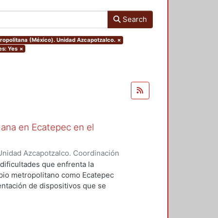
Search
tropolitana (México). Unidad Azcapotzalco.
×
es: Yes
×
dana en Ecatepec en el
Unidad Azcapotzalco. Coordinación
zález, Miguel
dificultades que enfrenta la
ipio metropolitano como Ecatepec
entación de dispositivos que se
 ejercicio consistió en observar
entación del programa de
6-2009.