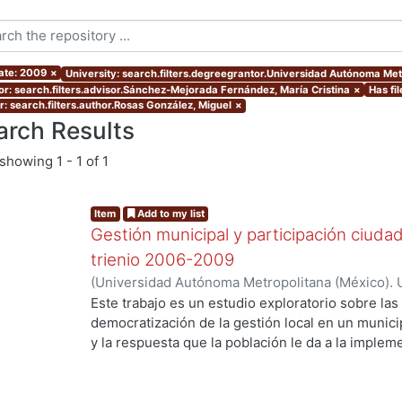
ate: 2009
×
University: search.filters.degreegrantor.Universidad Autónoma Me
or: search.filters.advisor.Sánchez-Mejorada Fernández, María Cristina
×
Has fil
r: search.filters.author.Rosas González, Miguel
×
arch Results
showing
1 - 1 of 1
Item
Add to my list
Gestión municipal y participación ciuda
trienio 2006-2009
(
Universidad Autónoma Metropolitana (México). 
de Servicios de Información.
,
2009-12
)
Rosas Gon
Este trabajo es un estudio exploratorio sobre las 
democratización de la gestión local en un munic
y la respuesta que la población le da a la implem
proponen aumentar la participación ciudadana. El
los cambios en la gestión municipal y la implem
Presupuesto Participativo durante el trienio 200