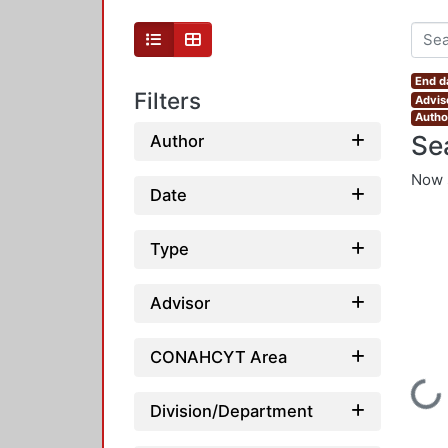
End d
Filters
Advis
Autho
Se
Author
Now 
Date
Type
Advisor
CONAHCYT Area
Loading...
Division/Department