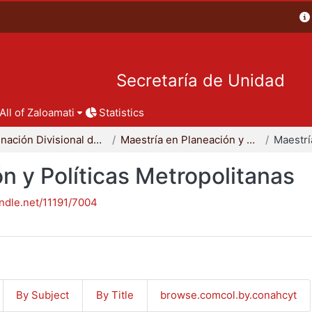
Secretaría de Unidad
All of Zaloamati
Statistics
Coordinación Divisional de Posgrado
Maestría en Planeación y Políticas Metropolitanas
n y Políticas Metropolitanas
andle.net/11191/7004
By Subject
By Title
browse.comcol.by.conahcyt