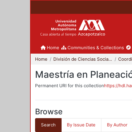
Home
Communities & Collections
Home
División de Ciencias Sociales y Humanidades
Maestría en Planeació
Permanent URI for this collection
https://hdl.h
Browse
Search
By Issue Date
By Author