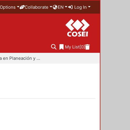
Options
Collaborate
EN
Log In
My List
[0]
Maestría en Planeación y Políticas Metropolitanas