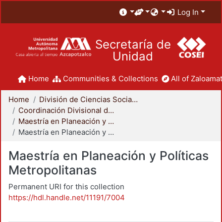
Log In
Secretaría de
Unidad
Home
Communities & Collections
All of Zaloamat
Home
División de Ciencias Sociales y Humanidades
Coordinación Divisional de Posgrado
Maestría en Planeación y Políticas Metropolitanas
Maestría en Planeación y Políticas Metropolitanas
Maestría en Planeación y Políticas
Metropolitanas
Permanent URI for this collection
https://hdl.handle.net/11191/7004