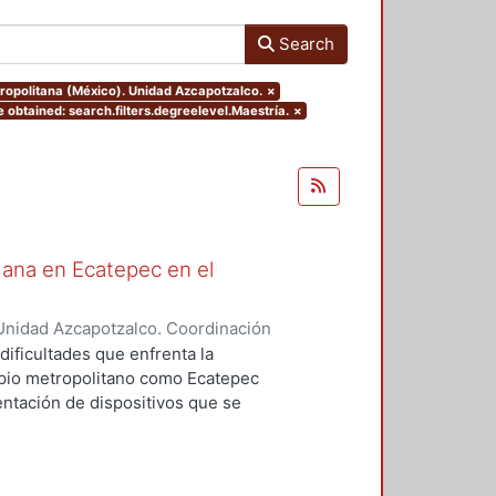
Search
tropolitana (México). Unidad Azcapotzalco.
×
 obtained: search.filters.degreelevel.Maestría.
×
dana en Ecatepec en el
Unidad Azcapotzalco. Coordinación
zález, Miguel
dificultades que enfrenta la
ipio metropolitano como Ecatepec
entación de dispositivos que se
 ejercicio consistió en observar
entación del programa de
6-2009.