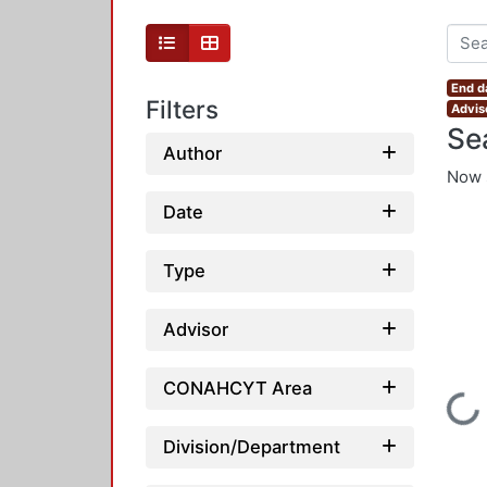
End d
Filters
Advis
Se
Author
Now 
Date
Type
Advisor
CONAHCYT Area
Loading...
Division/Department