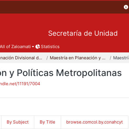
Secretaría de Unidad
All of Zaloamati
Statistics
Coordinación Divisional de Posgrado
Maestría en Planeación y Políticas Metropolitanas
n y Políticas Metropolitanas
andle.net/11191/7004
By Subject
By Title
browse.comcol.by.conahcyt