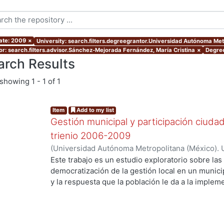
ate: 2009
×
University: search.filters.degreegrantor.Universidad Autónoma Me
or: search.filters.advisor.Sánchez-Mejorada Fernández, María Cristina
×
Degree
arch Results
showing
1 - 1 of 1
Item
Add to my list
Gestión municipal y participación ciuda
trienio 2006-2009
(
Universidad Autónoma Metropolitana (México). 
de Servicios de Información.
,
2009-12
)
Rosas Gon
Este trabajo es un estudio exploratorio sobre las 
democratización de la gestión local en un munic
y la respuesta que la población le da a la implem
proponen aumentar la participación ciudadana. El
los cambios en la gestión municipal y la implem
Presupuesto Participativo durante el trienio 200