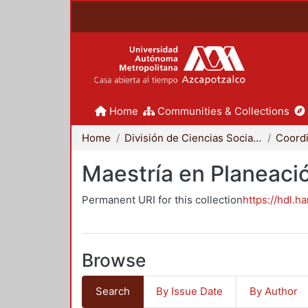
Home
Communities & Collections
Home
División de Ciencias Sociales y Humanidades
Maestría en Planeació
Permanent URI for this collection
https://hdl.h
Browse
Search
By Issue Date
By Author