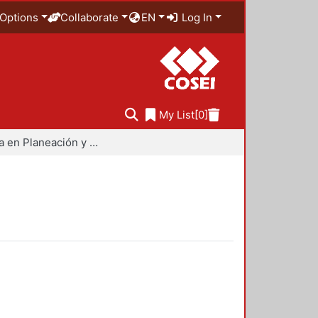
Options
Collaborate
EN
Log In
My List
[0]
Maestría en Planeación y Políticas Metropolitanas