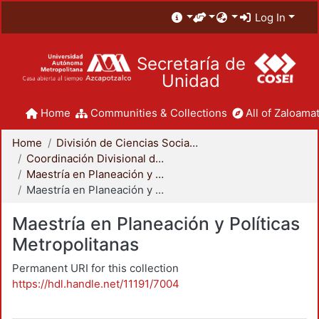
Log In
Secretaría de
Unidad
Home
Communities & Collections
All of Zaloamat
Home
División de Ciencias Sociales y Humanidades
Coordinación Divisional de Posgrado
Maestría en Planeación y Políticas Metropolitanas
Maestría en Planeación y Políticas Metropolitanas
Maestría en Planeación y Políticas
Metropolitanas
Permanent URI for this collection
https://hdl.handle.net/11191/7004