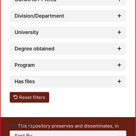
Division/Department
Loa
University
Degree obtained
Program
Has files
Reset filters
Settings
This repository preserves and disseminates, in
unrestricted open access, the teaching and research
Sort By